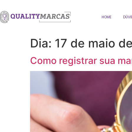
HOME
DÚVI
Dia:
17 de maio d
Como registrar sua ma