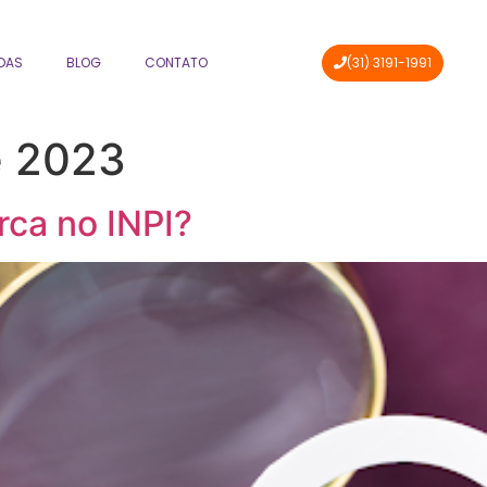
DAS
BLOG
CONTATO
(31) 3191-1991
e 2023
rca no INPI?